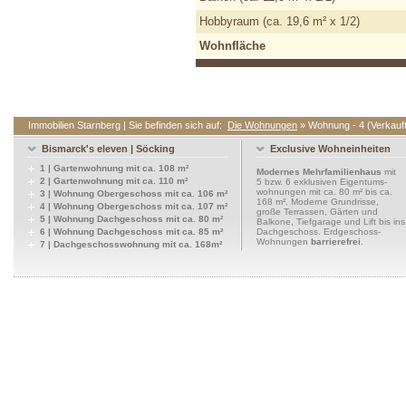
Hobbyraum (ca. 19,6 m² x 1/2)
Wohnfläche
Immobilien Starnberg | Sie befinden sich auf:
Die Wohnungen
» Wohnung - 4 (Verkauft
Bismarck's eleven | Söcking
Exclusive Wohneinheiten
1 | Gartenwohnung mit ca. 108 m²
Modernes Mehrfamilienhaus
mit
2 | Gartenwohnung mit ca. 110 m²
5 bzw. 6 exklusiven
Eigentums-
wohnungen
mit ca. 80 m² bis ca.
3 | Wohnung Obergeschoss mit ca. 106 m²
168 m². Moderne Grundrisse,
4 | Wohnung Obergeschoss mit ca. 107 m²
große Terrassen, Gärten und
5 | Wohnung Dachgeschoss mit ca. 80 m²
Balkone, Tiefgarage und Lift bis ins
6 | Wohnung Dachgeschoss mit ca. 85 m²
Dachgeschoss
.
Erdgeschoss-
Wohnungen
barrierefrei
.
7 | Dachgeschosswohnung mit ca. 168m²